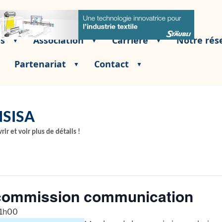
és
Association
Carrière
Notre rés
Partenariat
Contact
SISA
rir et voir plus de détails !
l commission communication
1h00