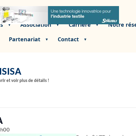
és
Association
Carrière
Notre rés
Partenariat
Contact
SISA
rir et voir plus de détails !
A
7h00