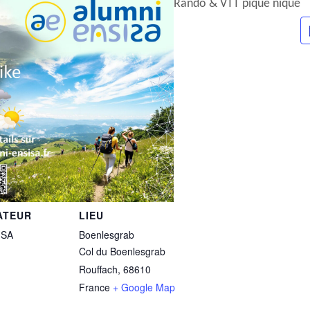
Rando & VTT pique nique
ATEUR
LIEU
ISA
Boenlesgrab
Col du Boenlesgrab
Rouffach
,
68610
France
+ Google Map