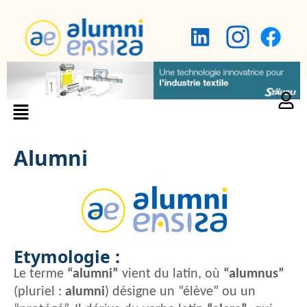
Alumni
Etymologie :
Le terme
“alumni”
vient du latin, où
“alumnus”
(pluriel :
alumni
) désigne un “élève” ou un