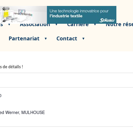
és
Association
Carrière
Notre rés
Partenariat
Contact
s de détails !
0
fred Werner, MULHOUSE