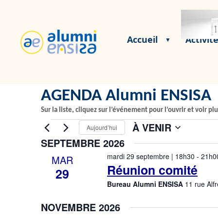
Accueil
Activit
AGENDA Alumni ENSISA
Sur la liste, cliquez sur l’événement pour l’ouvrir et voir plu
À VENIR
Aujourd’hui
S
SEPTEMBRE 2026
é
mardi 29 septembre | 18h30
-
21h0
MAR
l
Réunion comité
29
e
Bureau Alumni ENSISA
11 rue Al
c
t
NOVEMBRE 2026
i