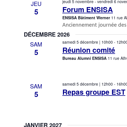
jeudi 5 novembre
-
vendredi 6 nov
o
JEU
Forum ENSISA
n
5
n
ENSISA Bâtiment Werner
11 rue 
e
Anciennement journée des 
z
DÉCEMBRE 2026
u
samedi 5 décembre | 10h00
-
12h0
SAM
n
Réunion comité
e
5
d
Bureau Alumni ENSISA
11 rue Al
a
t
e
.
samedi 5 décembre | 12h00
-
16h0
SAM
Repas groupe EST
5
JANVIER 2027